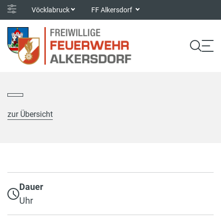
Vöcklabruck
FF Alkersdorf
zur Übersicht
Dauer
Uhr