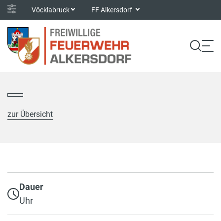
Vöcklabruck
FF Alkersdorf
zur Übersicht
Dauer
Uhr