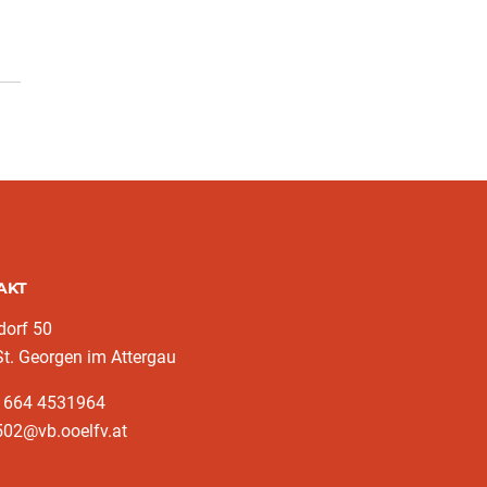
AKT
dorf 50
t. Georgen im Attergau
3 664 4531964
502@vb.ooelfv.at