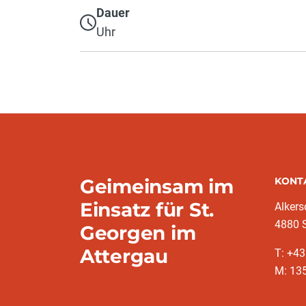
Dauer
Uhr
Geimeinsam im
KONT
Einsatz für St.
Alkers
4880 S
Georgen im
Attergau
T: +4
M: 13