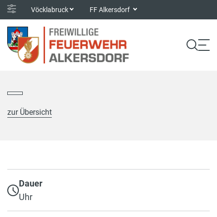
Vöcklabruck
FF Alkersdorf
zur Übersicht
Dauer
Uhr