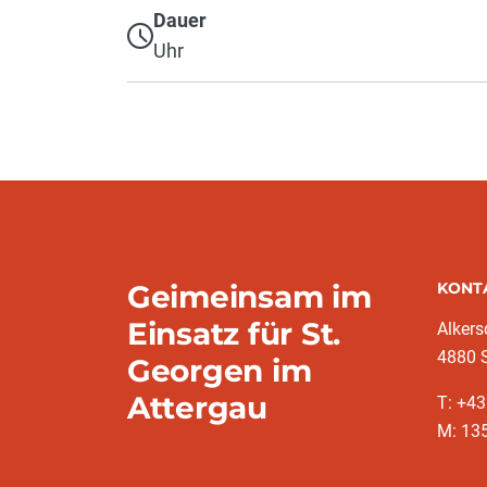
Dauer
Uhr
Geimeinsam im
KONT
Einsatz für St.
Alkers
4880 S
Georgen im
Attergau
T: +4
M: 13