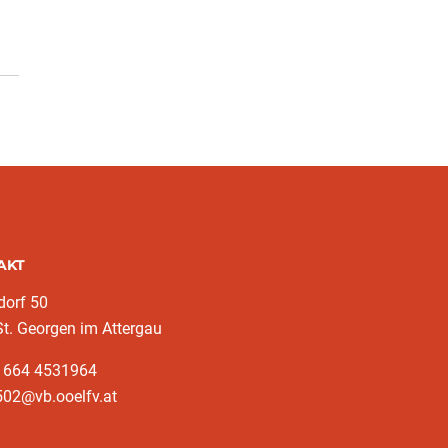
AKT
dorf 50
t. Georgen im Attergau
3 664 4531964
502@vb.ooelfv.at